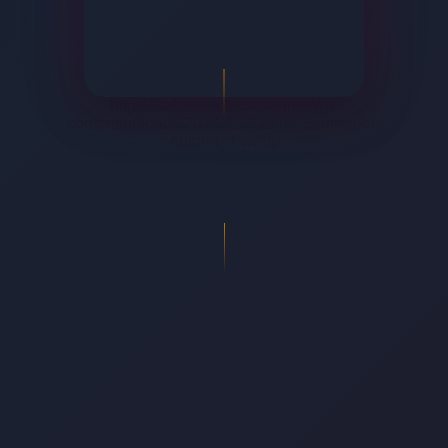
https://sabine-schroeder.info/wp-
content/uploads/2026/03/Sabine-Schroeder-
Autorin_1.webp